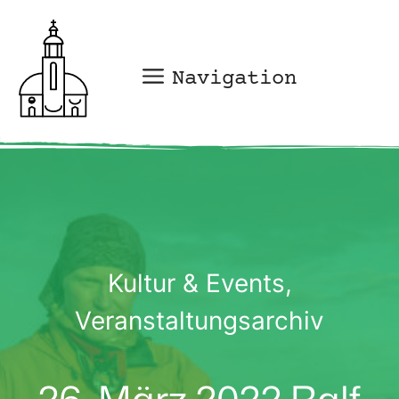
Zum
Inhalt
springen
Navigation
Kultur & Events
,
Veranstaltungsarchiv
26. März 2022 Ralf