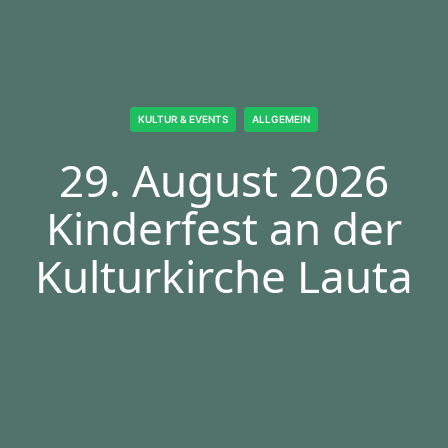
ALLGEMEIN
KULTUR & EVENTS
ALLGEMEIN
KULTUR & EVENTS
ALLGEMEIN
08. August 2026
29. August 2026
Lausitz Festival
Kinderfest an der
Sommerfest im
2026
Kulturkirche Lauta
Garten mit
GrooVier